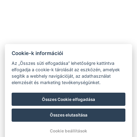
Vendégtájékoztató
Cookie-k információi
Az „Összes süti elfogadása” lehetőségre kattintva
ÁSZF
elfogadja a cookie-k tárolását az eszközén, amelyek
segítik a webhely navigációját, az adathasználat
elemzését és marketing tevékenységünket.
Adtavédelmi tájékoztató
Imresszum
Összes Cookie elfogadása
Összes elutasítása
© Copyright 2026 | Minden jog fenntartva |
Previo szállodai szoftver
Cookie beállítások