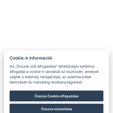
Kapcsolat
Vendégtájékoztató
Cookie-k információi
Az „Összes süti elfogadása” lehetőségre kattintva
ÁSZF
elfogadja a cookie-k tárolását az eszközén, amelyek
segítik a webhely navigációját, az adathasználat
elemzését és marketing tevékenységünket.
Adtavédelmi tájékoztató
Imresszum
Összes Cookie elfogadása
Összes elutasítása